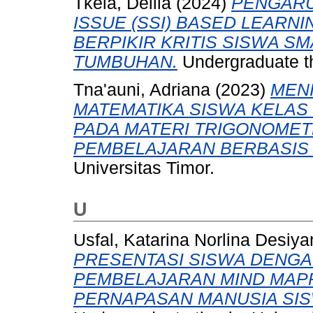
Tkela, Delila
(2024)
PENGARU
ISSUE (SSI) BASED LEAR
BERPIKIR KRITIS SISWA SM
TUMBUHAN.
Undergraduate th
Tna'auni, Adriana
(2023)
MEN
MATEMATIKA SISWA KELAS
PADA MATERI TRIGONOMET
PEMBELAJARAN BERBASIS
Universitas Timor.
U
Usfal, Katarina Norlina Desiya
PRESENTASI SISWA DENG
PEMBELAJARAN MIND MAPP
PERNAPASAN MANUSIA SISW