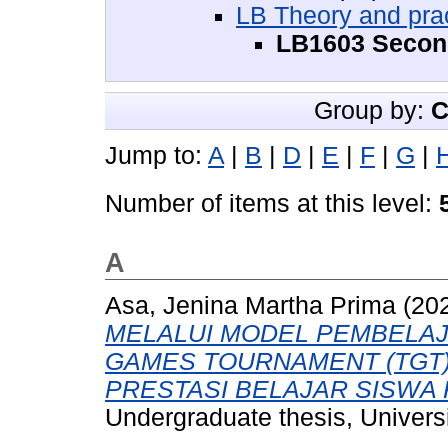
LB Theory and prac
LB1603 Second
Group by:
C
Jump to:
A
|
B
|
D
|
E
|
F
|
G
|
Number of items at this level:
A
Asa, Jenina Martha Prima
(20
MELALUI MODEL PEMBELAJ
GAMES TOURNAMENT (TGT
PRESTASI BELAJAR SISWA 
Undergraduate thesis, Universi