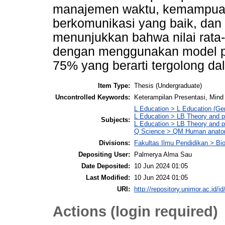
manajemen waktu, kemampua
berkomunikasi yang baik, dan pe
menunjukkan bahwa nilai rata-
dengan menggunakan model p
75% yang berarti tergolong dal
Item Type:
Thesis (Undergraduate)
Uncontrolled Keywords:
Keterampilan Presentasi, Min
L Education > L Education (Gen
L Education > LB Theory and pr
Subjects:
L Education > LB Theory and p
Q Science > QM Human anat
Divisions:
Fakultas Ilmu Pendidikan > Bio
Depositing User:
Palmerya Alma Sau
Date Deposited:
10 Jun 2024 01:05
Last Modified:
10 Jun 2024 01:05
URI:
http://repository.unimor.ac.id/id
Actions (login required)