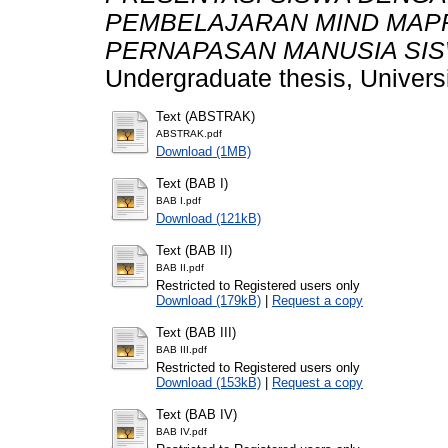
PEMBELAJARAN MIND MAPP
PERNAPASAN MANUSIA SISW
Undergraduate thesis, Universi
Text (ABSTRAK)
ABSTRAK.pdf
Download (1MB)
Text (BAB I)
BAB I.pdf
Download (121kB)
Text (BAB II)
BAB II.pdf
Restricted to Registered users only
Download (179kB)
|
Request a copy
Text (BAB III)
BAB III.pdf
Restricted to Registered users only
Download (153kB)
|
Request a copy
Text (BAB IV)
BAB IV.pdf