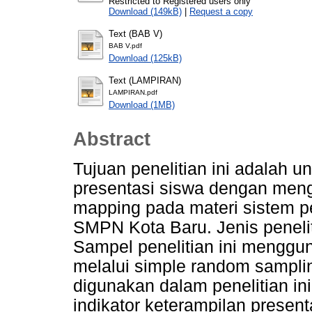
Restricted to Registered users only
Download (149kB)
|
Request a copy
Text (BAB V)
BAB V.pdf
Download (125kB)
Text (LAMPIRAN)
LAMPIRAN.pdf
Download (1MB)
Abstract
Tujuan penelitian ini adalah u
presentasi siswa dengan men
mapping pada materi sistem p
SMPN Kota Baru. Jenis penelitia
Sampel penelitian ini menggu
melalui simple random samplin
digunakan dalam penelitian in
indikator keterampilan presen