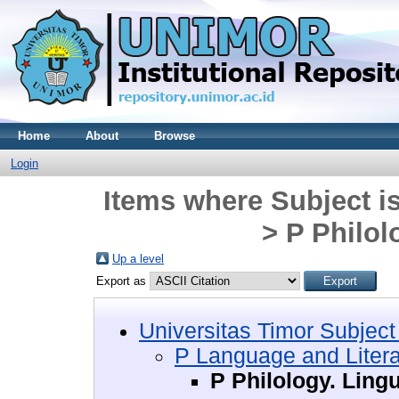
Home
About
Browse
Login
Items where Subject i
> P Philol
Up a level
Export as
Universitas Timor Subject
P Language and Litera
P Philology. Lingu