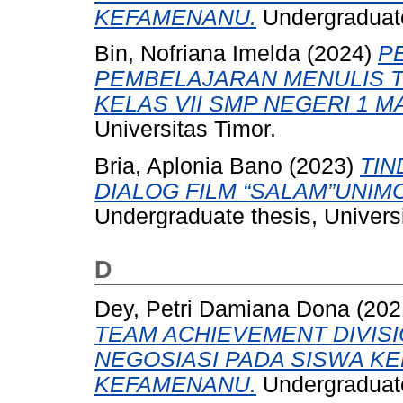
KEFAMENANU.
Undergraduate 
Bin, Nofriana Imelda
(2024)
P
PEMBELAJARAN MENULIS T
KELAS VII SMP NEGERI 1 M
Universitas Timor.
Bria, Aplonia Bano
(2023)
TIN
DIALOG FILM “SALAM”UNIMO
Undergraduate thesis, Universi
D
Dey, Petri Damiana Dona
(202
TEAM ACHIEVEMENT DIVISI
NEGOSIASI PADA SISWA KEL
KEFAMENANU.
Undergraduate 