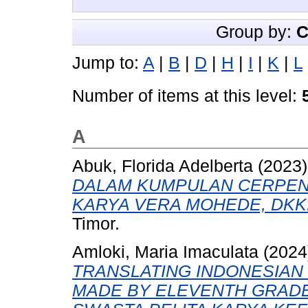
Group by:
C
Jump to:
A
|
B
|
D
|
H
|
I
|
K
|
L
Number of items at this level:
A
Abuk, Florida Adelberta
(2023
DALAM KUMPULAN CERPEN
KARYA VERA MOHEDE, DKK
Timor.
Amloki, Maria Imaculata
(2024
TRANSLATING INDONESIAN 
MADE BY ELEVENTH GRADE