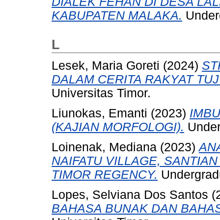
DIALEK FEHAN DI DESA L
KABUPATEN MALAKA.
Underg
L
Lesek, Maria Goreti
(2024)
ST
DALAM CERITA RAKYAT TUJ
Universitas Timor.
Liunokas, Emanti
(2023)
IMB
(KAJIAN MORFOLOGI).
Underg
Loinenak, Mediana
(2023)
ANA
NAIFATU VILLAGE, SANTIA
TIMOR REGENCY.
Undergradu
Lopes, Selviana Dos Santos
(
BAHASA BUNAK DAN BAHA