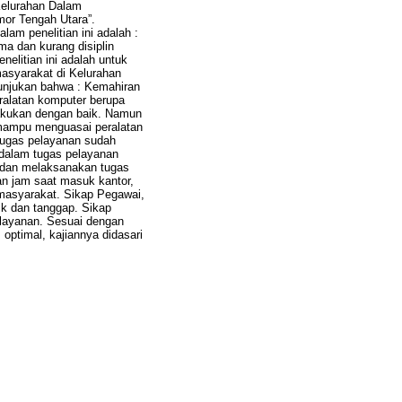
Kelurahan Dalam
or Tengah Utara”.
am penelitian ini adalah :
a dan kurang disiplin
elitian ini adalah untuk
asyarakat di Kelurahan
enunjukan bahwa : Kemahiran
ralatan komputer berupa
ilakukan dengan baik. Namun
m mampu menguasai peralatan
tugas pelayanan sudah
 dalam tugas pelayanan
i dan melaksanakan tugas
an jam saat masuk kantor,
masyarakat. Sikap Pegawai,
ik dan tanggap. Sikap
layanan. Sesuai dengan
optimal, kajiannya didasari