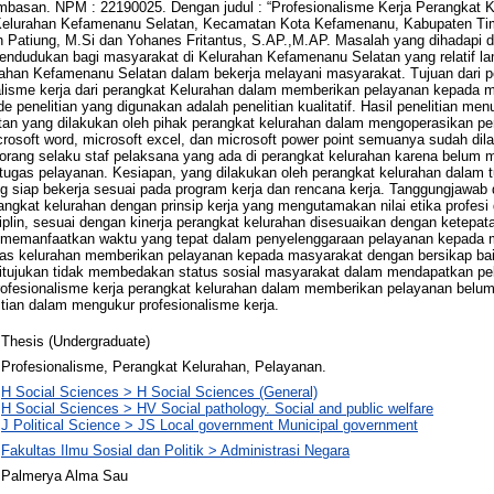
Ambasan. NPM : 22190025. Dengan judul : “Profesionalisme Kerja Perangkat 
Kelurahan Kefamenanu Selatan, Kecamatan Kota Kefamenanu, Kabupaten Tim
 Patiung, M.Si dan Yohanes Fritantus, S.AP.,M.AP. Masalah yang dihadapi dal
endudukan bagi masyarakat di Kelurahan Kefamenanu Selatan yang relatif lam
ahan Kefamenanu Selatan dalam bekerja melayani masyarakat. Tujuan dari pen
alisme kerja dari perangkat Kelurahan dalam memberikan pelayanan kepada m
 penelitian yang digunakan adalah penelitian kualitatif. Hasil penelitian m
an yang dilakukan oleh pihak perangkat kelurahan dalam mengoperasikan pe
icrosoft word, microsoft excel, dan microsoft power point semuanya sudah d
2) orang selaku staf pelaksana yang ada di perangkat kelurahan karena belu
tugas pelayanan. Kesiapan, yang dilakukan oleh perangkat kelurahan dalam 
g siap bekerja sesuai pada program kerja dan rencana kerja. Tanggungjawab
angkat kelurahan dengan prinsip kerja yang mengutamakan nilai etika profes
iplin, sesuai dengan kinerja perangkat kelurahan disesuaikan dengan ketepat
an memanfaatkan waktu yang tepat dalam penyelenggaraan pelayanan kepada 
ugas kelurahan memberikan pelayanan kepada masyarakat dengan bersikap ba
ditujukan tidak membedakan status sosial masyarakat dalam mendapatkan pe
profesionalisme kerja perangkat kelurahan dalam memberikan pelayanan belum 
litian dalam mengukur profesionalisme kerja.
Thesis (Undergraduate)
Profesionalisme, Perangkat Kelurahan, Pelayanan.
H Social Sciences > H Social Sciences (General)
H Social Sciences > HV Social pathology. Social and public welfare
J Political Science > JS Local government Municipal government
Fakultas Ilmu Sosial dan Politik > Administrasi Negara
Palmerya Alma Sau