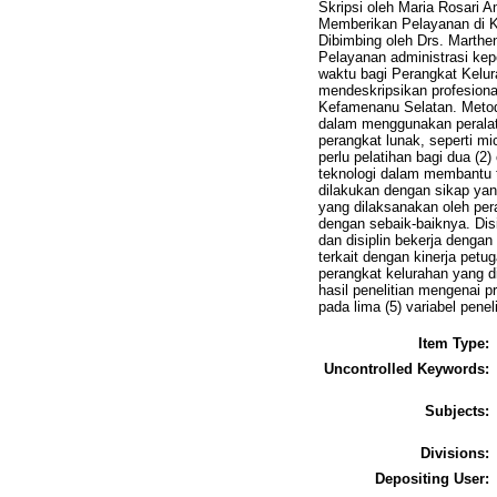
Skripsi oleh Maria Rosari 
Memberikan Pelayanan di 
Dibimbing oleh Drs. Marthen
Pelayanan administrasi kep
waktu bagi Perangkat Kelur
mendeskripsikan profesion
Kefamenanu Selatan. Metode
dalam menggunakan peralat
perangkat lunak, seperti m
perlu pelatihan bagi dua (
teknologi dalam membantu 
dilakukan dengan sikap yan
yang dilaksanakan oleh per
dengan sebaik-baiknya. Dis
dan disiplin bekerja deng
terkait dengan kinerja pet
perangkat kelurahan yang 
hasil penelitian mengenai 
pada lima (5) variabel pene
Item Type:
Uncontrolled Keywords:
Subjects:
Divisions:
Depositing User: