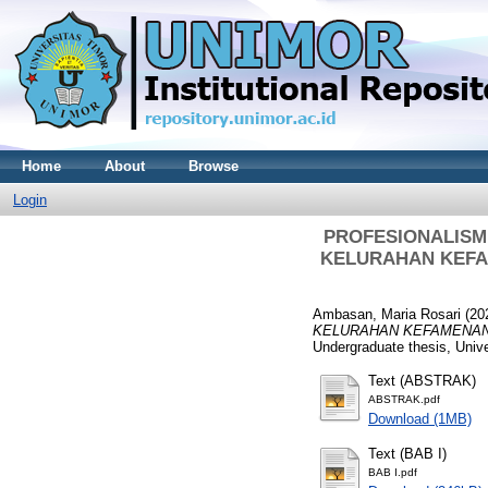
Home
About
Browse
Login
PROFESIONALISM
KELURAHAN KEFA
Ambasan, Maria Rosari
(20
KELURAHAN KEFAMENAN
Undergraduate thesis, Unive
Text (ABSTRAK)
ABSTRAK.pdf
Download (1MB)
Text (BAB I)
BAB I.pdf