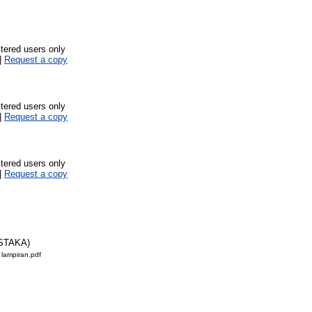
stered users only
|
Request a copy
stered users only
|
Request a copy
stered users only
|
Request a copy
STAKA)
ampiran.pdf