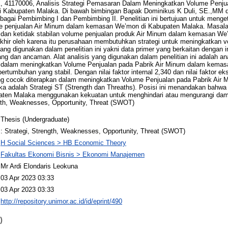
170006, Analisis Strategi Pemasaran Dalam Meningkatkan Volume Penjual
Kabupaten Malaka. Di bawah bimbingan Bapak Dominikus K Duli, SE.,MM da
gai Pembimbing I dan Pembimbing II. Penelitian ini bertujuan untuk menget
 penjualan Air Minum dalam kemasan We’mon di Kabupaten Malaka. Masalah
n dan ketidak stabilan volume penjualan produk Air Minum dalam kemasan W
khir oleh karena itu perusahaan membutuhkan strategi untuk meningkatkan 
ng digunakan dalam penelitian ini yakni data primer yang berkaitan dengan ind
ng dan ancaman. Alat analisis yang digunakan dalam penelitian ini adalah ana
dalam meningkatkan Volume Penjualan pada Pabrik Air Minum dalam kemas
rtumbuhan yang stabil. Dengan nilai faktor internal 2,340 dan nilai faktor ek
g cocok diterapkan dalam meningkatkan Volume Penjualan pada Pabrik Air
 adalah Strategi ST (Strength dan Threaths). Posisi ini menandakan bahwa
ten Malaka menggunakan kekuatan untuk menghindari atau mengurangi dam
ngth, Weaknesses, Opportunity, Threat (SWOT)
Thesis (Undergraduate)
: Strategi, Strength, Weaknesses, Opportunity, Threat (SWOT)
H Social Sciences > HB Economic Theory
Fakultas Ekonomi Bisnis > Ekonomi Manajemen
Mr Ardi Elondaris Leokuna
03 Apr 2023 03:33
03 Apr 2023 03:33
http://repository.unimor.ac.id/id/eprint/490
)