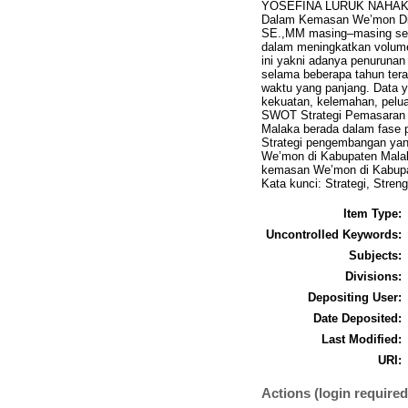
YOSEFINA LURUK NAHAK, 41
Dalam Kemasan We’mon Di 
SE.,MM masing–masing seba
dalam meningkatkan volume
ini yakni adanya penuruna
selama beberapa tahun tera
waktu yang panjang. Data ya
kekuatan, kelemahan, pelua
SWOT Strategi Pemasaran 
Malaka berada dalam fase pe
Strategi pengembangan yan
We’mon di Kabupaten Malaka
kemasan We’mon di Kabupa
Kata kunci: Strategi, Stre
Item Type:
Uncontrolled Keywords:
Subjects:
Divisions:
Depositing User:
Date Deposited:
Last Modified:
URI:
Actions (login required