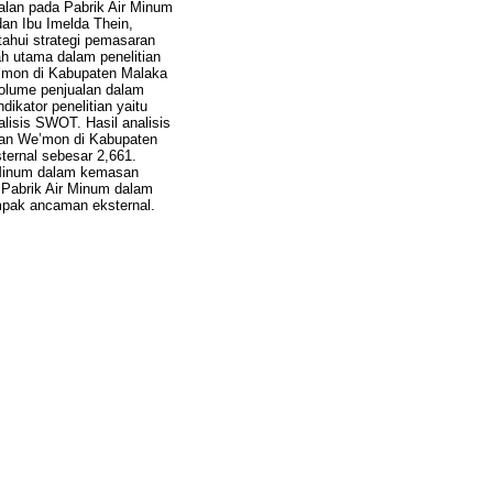
an pada Pabrik Air Minum
n Ibu Imelda Thein,
ahui strategi pemasaran
 utama dalam penelitian
e’mon di Kabupaten Malaka
volume penjualan dalam
ikator penelitian yaitu
lisis SWOT. Hasil analisis
an We’mon di Kabupaten
sternal sebesar 2,661.
 Minum dalam kemasan
 Pabrik Air Minum dalam
pak ancaman eksternal.