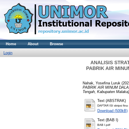
Home
About
Browse
Login
ANALISIS STR
PABRIK AIR MINU
Nahak, Yosefina Luruk
(202
PABRIK AIR MINUM DALAM
Tengah, Kabupaten Malaka)
Text (ABSTRAK)
DAFTAR ISI skripsi fina
Download (500kB)
Text (BAB I)
BAB I.pdf