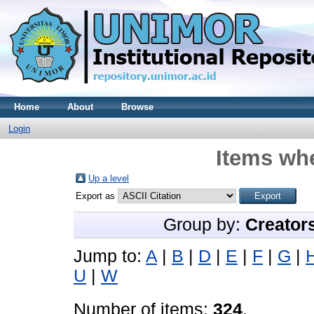
Home
About
Browse
Login
Items whe
Up a level
Export as
Group by:
Creator
Jump to:
A
|
B
|
D
|
E
|
F
|
G
|
U
|
W
Number of items:
324
.