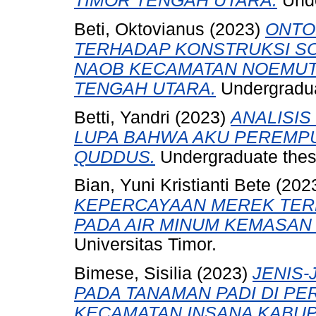
TIMOR TENGAH UTARA.
Unde
Beti, Oktovianus
(2023)
ONTO
TERHADAP KONSTRUKSI SO
NAOB KECAMATAN NOEMUTI
TENGAH UTARA.
Undergraduat
Betti, Yandri
(2023)
ANALISI
LUPA BAHWA AKU PEREMPU
QUDDUS.
Undergraduate thesi
Bian, Yuni Kristianti Bete
(202
KEPERCAYAAN MEREK TER
PADA AIR MINUM KEMASAN
Universitas Timor.
Bimese, Sisilia
(2023)
JENIS
PADA TANAMAN PADI DI P
KECAMATAN INSANA KABUP