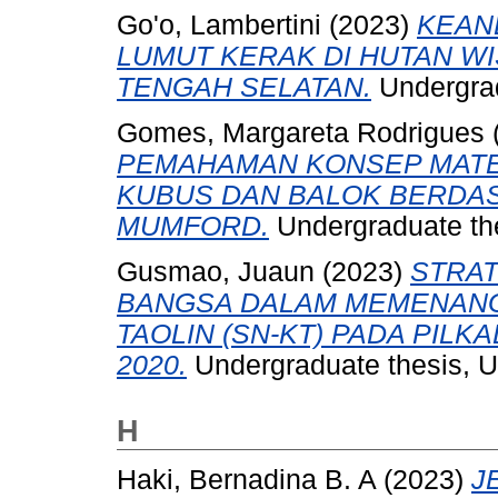
Go'o, Lambertini
(2023)
KEAN
LUMUT KERAK DI HUTAN WI
TENGAH SELATAN.
Undergrad
Gomes, Margareta Rodrigues
PEMAHAMAN KONSEP MATEM
KUBUS DAN BALOK BERDA
MUMFORD.
Undergraduate the
Gusmao, Juaun
(2023)
STRAT
BANGSA DALAM MEMENANG
TAOLIN (SN-KT) PADA PIL
2020.
Undergraduate thesis, Un
H
Haki, Bernadina B. A
(2023)
J