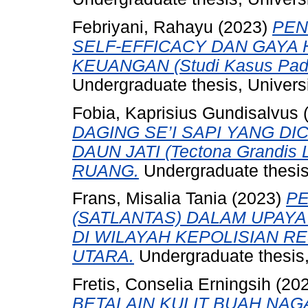
Febriyani, Rahayu
(2023)
PEN
SELF-EFFICACY DAN GAYA
KEUANGAN (Studi Kasus Pada
Undergraduate thesis, Universi
Fobia, Kaprisius Gundisalvus
DAGING SE’I SAPI YANG 
DAUN JATI (Tectona Grandi
RUANG.
Undergraduate thesis,
Frans, Misalia Tania
(2023)
PE
(SATLANTAS) DALAM UPAY
DI WILAYAH KEPOLISIAN R
UTARA.
Undergraduate thesis,
Fretis, Conselia Erningsih
(20
BETALAIN KULIT BUAH NAGA 