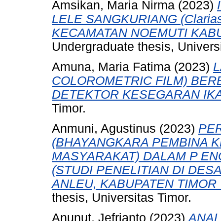
Amsikan, Maria Nirma
(2023)
LELE SANGKURIANG (Clarias
KECAMATAN NOEMUTI KABU
Undergraduate thesis, Universi
Amuna, Maria Fatima
(2023)
L
COLOROMETRIC FILM) BER
DETEKTOR KESEGARAN IKA
Timor.
Anmuni, Agustinus
(2023)
PE
(BHAYANGKARA PEMBINA 
MASYARAKAT) DALAM P EN
(STUDI PENELITIAN DI DES
ANLEU, KABUPATEN TIMOR 
thesis, Universitas Timor.
Anunut, Jefrianto
(2023)
ANAL