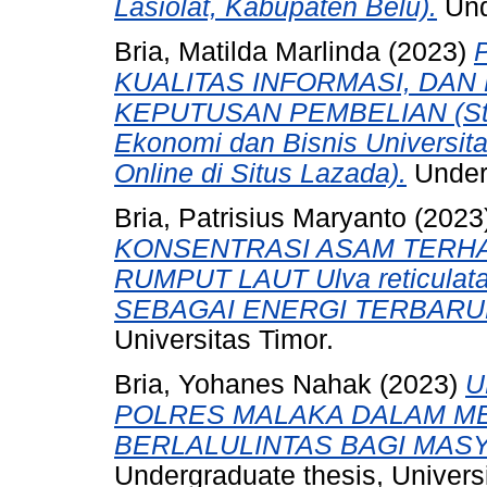
Lasiolat, Kabupaten Belu).
Und
Bria, Matilda Marlinda
(2023)
KUALITAS INFORMASI, DAN
KEPUTUSAN PEMBELIAN (Stud
Ekonomi dan Bisnis Universit
Online di Situs Lazada).
Underg
Bria, Patrisius Maryanto
(2023
KONSENTRASI ASAM TERHA
RUMPUT LAUT Ulva reticul
SEBAGAI ENERGI TERBARU
Universitas Timor.
Bria, Yohanes Nahak
(2023)
U
POLRES MALAKA DALAM M
BERLALULINTAS BAGI MAS
Undergraduate thesis, Universi