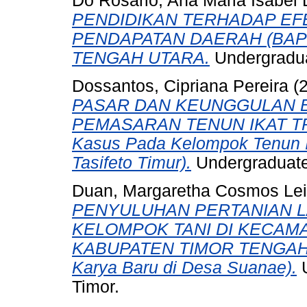
Do Rosario, Ana Maria Isabel
PENDIDIKAN TERHADAP EF
PENDAPATAN DAERAH (BAP
TENGAH UTARA.
Undergraduat
Dossantos, Cipriana Pereira
(
PASAR DAN KEUNGGULAN 
PEMASARAN TENUN IKAT TR
Kasus Pada Kelompok Tenun I
Tasifeto Timur).
Undergraduate 
Duan, Margaretha Cosmos Le
PENYULUHAN PERTANIAN L
KELOMPOK TANI DI KECAM
KABUPATEN TIMOR TENGAH U
Karya Baru di Desa Suanae).
U
Timor.