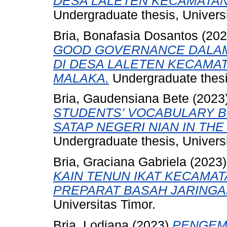
DESA LALETEN KECAMATAN
Undergraduate thesis, Universi
Bria, Bonafasia Dosantos
(20
GOOD GOVERNANCE DALA
DI DESA LALETEN KECAMA
MALAKA.
Undergraduate thesis
Bria, Gaudensiana Bete
(2023
STUDENTS’ VOCABULARY B
SATAP NEGERI NIAN IN THE
Undergraduate thesis, Universi
Bria, Graciana Gabriela
(2023
KAIN TENUN IKAT KECAMAT
PREPARAT BASAH JARING
Universitas Timor.
Bria, Lodiana
(2023)
PENGEM