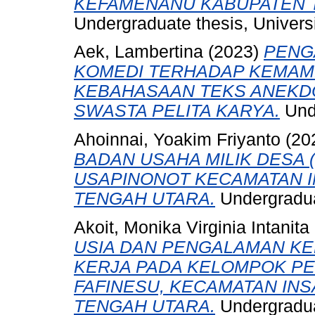
KEFAMENANU KABUPATEN 
Undergraduate thesis, Universi
Aek, Lambertina
(2023)
PENG
KOMEDI TERHADAP KEMAM
KEBAHASAAN TEKS ANEKDO
SWASTA PELITA KARYA.
Unde
Ahoinnai, Yoakim Friyanto
(20
BADAN USAHA MILIK DESA 
USAPINONOT KECAMATAN I
TENGAH UTARA.
Undergraduat
Akoit, Monika Virginia Intanita
USIA DAN PENGALAMAN KE
KERJA PADA KELOMPOK PE
FAFINESU, KECAMATAN INS
TENGAH UTARA.
Undergraduat