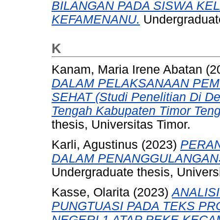
BILANGAN PADA SISWA KELA
KEFAMENANU.
Undergraduate 
K
Kanam, Maria Irene Abatan
(2
DALAM PELAKSANAAN PE
SEHAT (Studi Penelitian Di 
Tengah Kabupaten Timor Teng
thesis, Universitas Timor.
Karli, Agustinus
(2023)
PERAN
DALAM PENANGGULANGANS
Undergraduate thesis, Universi
Kasse, Olarita
(2023)
ANALIS
PUNGTUASI PADA TEKS PRO
NEGERI 1 ATAP PEKE KEC