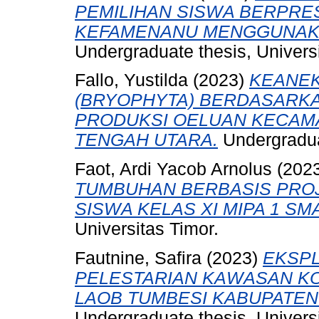
PEMILIHAN SISWA BERPRES
KEFAMENANU MENGGUNAK
Undergraduate thesis, Universi
Fallo, Yustilda
(2023)
KEANE
(BRYOPHYTA) BERDASARKA
PRODUKSI OELUAN KECAM
TENGAH UTARA.
Undergraduat
Faot, Ardi Yacob Arnolus
(202
TUMBUHAN BERBASIS PRO
SISWA KELAS XI MIPA 1 SM
Universitas Timor.
Fautnine, Safira
(2023)
EKSP
PELESTARIAN KAWASAN KO
LAOB TUMBESI KABUPATEN
Undergraduate thesis, Universi