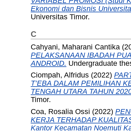
VARIABEL PROMOSI (Studi K
Ekonomi dan Bisnis Universita
Universitas Timor.
C
Cahyani, Maharani Cantika
(2
PELAKSANAAN IBADAH PU
ANDROID.
Undergraduate thesi
Ciompah, Alfridus
(2022)
PART
T’EBA DALAM PEMILIHAN 
TENGAH UTARA TAHUN 2020
Timor.
Coa, Rosalia Ossi
(2022)
PEN
KERJA TERHADAP KUALITAS 
Kantor Kecamatan Noemuti Ka