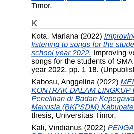
Timor.
K
Kota, Mariana
(2022)
Improvin
listening to songs for the stu
school year 2022.
Improving vo
songs for the students of SMA
year 2022. pp. 1-18. (Unpubli
Kabosu, Anggelina
(2022)
ME
KONTRAK DALAM LINGKUP P
Penelitian di Badan Kepega
Manusia (BKPSDM) Kabupaten
thesis, Universitas Timor.
Kali, Vindianus
(2022)
PENGA