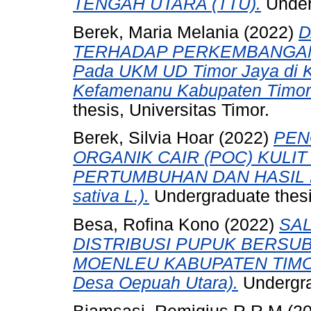
TENGAH UTARA (TTU).
Underg
Berek, Maria Melania
(2022)
D
TERHADAP PERKEMBANGAN 
Pada UKM UD Timor Jaya di K
Kefamenanu Kabupaten Timor 
thesis, Universitas Timor.
Berek, Silvia Hoar
(2022)
PEN
ORGANIK CAIR (POC) KUL
PERTUMBUHAN DAN HASIL P
sativa L.).
Undergraduate thesis
Besa, Rofina Kono
(2022)
SAL
DISTRIBUSI PUPUK BERSUB
MOENLEU KABUPATEN TIMOR
Desa Oepuah Utara).
Undergrad