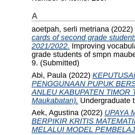
A
aoetpah, serli metriana
(2022)
cards of second grade student
2021/2022.
Improving vocabula
grade students of smpn maubel
9. (Submitted)
Abi, Paula
(2022)
KEPUTUSAN
PENGGUNAAN PUPUK BERSU
ANLEU KABUPATEN TIMOR T
Maukabatan).
Undergraduate th
Aek, Agustina
(2022)
UPAYA 
BERPIKIR KRITIS MATEMAT
MELALUI MODEL PEMBELAJ