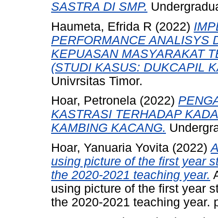
SASTRA DI SMP.
Undergraduat
Haumeta, Efrida R
(2022)
IMP
PERFORMANCE ANALISYS 
KEPUASAN MASYARAKAT T
(STUDI KASUS: DUKCAPIL KA
Univrsitas Timor.
Hoar, Petronela
(2022)
PENGA
KASTRASI TERHADAP KAD
KAMBING KACANG.
Undergrad
Hoar, Yanuaria Yovita
(2022)
A
using picture of the first yea
the 2020-2021 teaching year.
A
using picture of the first yea
the 2020-2021 teaching year. p