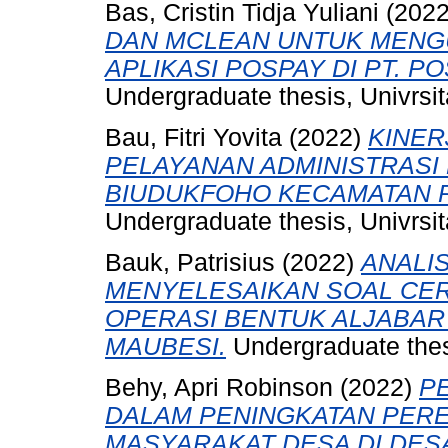
Bas, Cristin Tidja Yuliani
(202
DAN MCLEAN UNTUK MENG
APLIKASI POSPAY DI PT. POS
Undergraduate thesis, Univrsit
Bau, Fitri Yovita
(2022)
KINER
PELAYANAN ADMINISTRASI
BIUDUKFOHO KECAMATAN R
Undergraduate thesis, Univrsit
Bauk, Patrisius
(2022)
ANALI
MENYELESAIKAN SOAL CER
OPERASI BENTUK ALJABAR D
MAUBESI.
Undergraduate thesi
Behy, Apri Robinson
(2022)
P
DALAM PENINGKATAN PER
MASYARAKAT DESA DI DES