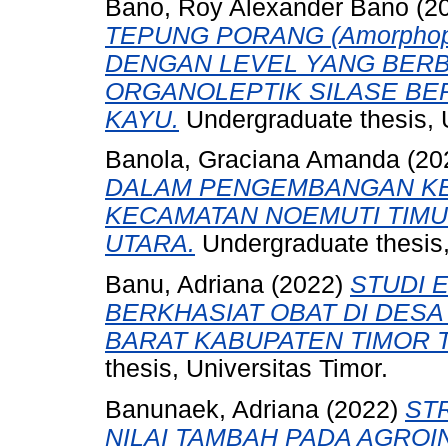
Bano, Roy Alexander Bano
(2
TEPUNG PORANG (Amorphopha
DENGAN LEVEL YANG BERB
ORGANOLEPTIK SILASE BE
KAYU.
Undergraduate thesis, U
Banola, Graciana Amanda
(20
DALAM PENGEMBANGAN KE
KECAMATAN NOEMUTI TIMU
UTARA.
Undergraduate thesis,
Banu, Adriana
(2022)
STUDI 
BERKHASIAT OBAT DI DES
BARAT KABUPATEN TIMOR 
thesis, Universitas Timor.
Banunaek, Adriana
(2022)
ST
NILAI TAMBAH PADA AGROI