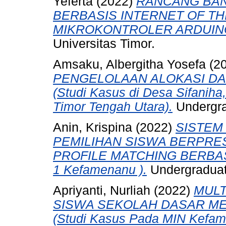
Yeferta
(2022)
RANCANG BA
BERBASIS INTERNET OF TH
MIKROKONTROLER ARDUIN
Universitas Timor.
Amsaku, Albergitha Yosefa
(2
PENGELOLAAN ALOKASI DA
(Studi Kasus di Desa Sifanih
Timor Tengah Utara).
Undergrad
Anin, Krispina
(2022)
SISTEM
PEMILIHAN SISWA BERPR
PROFILE MATCHING BERBASIS
1 Kefamenanu ).
Undergraduate
Apriyanti, Nurliah
(2022)
MULT
SISWA SEKOLAH DASAR ME
(Studi Kasus Pada MIN Kefam