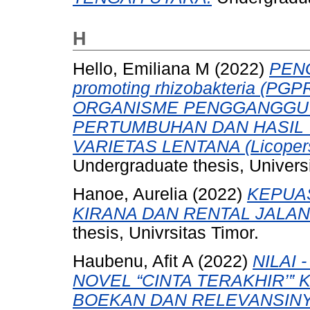
H
Hello, Emiliana M
(2022)
PENG
promoting rhizobakteria (
ORGANISME PENGGANGGU 
PERTUMBUHAN DAN HASIL 
VARIETAS LENTANA (Licopersi
Undergraduate thesis, Universi
Hanoe, Aurelia
(2022)
KEPUA
KIRANA DAN RENTAL JALAN
thesis, Univrsitas Timor.
Haubenu, Afit A
(2022)
NILAI
NOVEL “CINTA TERAKHIR’‟ 
BOEKAN DAN RELEVANSIN