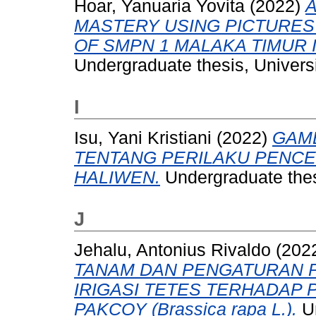
Hoar, Yanuaria Yovita
(2022)
MASTERY USING PICTURES
OF SMPN 1 MALAKA TIMUR I
Undergraduate thesis, Universi
I
Isu, Yani Kristiani
(2022)
GAM
TENTANG PERILAKU PENCE
HALIWEN.
Undergraduate thesi
J
Jehalu, Antonius Rivaldo
(202
TANAM DAN PENGATURAN
IRIGASI TETES TERHADAP
PAKCOY (Brassica rapa L.).
Un