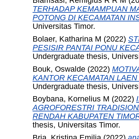
Biamsasi, Remigius R R M
(2
TERHADAP KEMAMPUAN MA
POTONG DI KECAMATAN IN
Universitas Timor.
Bolaer, Katharina M
(2022)
ST
PESISIR PANTAI PONU KEC
Undergraduate thesis, Universi
Bouk, Oswalde
(2022)
MOTIV
KANTOR KECAMATAN LAEN
Undergraduate thesis, Universi
Boybana, Kornelius M
(2022)
AGROFORESTRI TRADISION
RENDAH KABUPATEN TIMOR
thesis, Universitas Timor.
Bria, Kristina Emilia
(2022)
ana