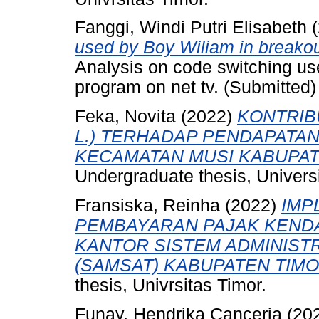
Fanggi, Windi Putri Elisabeth
(
used by Boy Wiliam in breakou
Analysis on code switching us
program on net tv. (Submitted)
Feka, Novita
(2022)
KONTRIB
L.) TERHADAP PENDAPATAN
KECAMATAN MUSI KABUPAT
Undergraduate thesis, Universi
Fransiska, Reinha
(2022)
IMP
PEMBAYARAN PAJAK KENDA
KANTOR SISTEM ADMINIST
(SAMSAT) KABUPATEN TIM
thesis, Univrsitas Timor.
Funay, Hendrika Canceria
(20