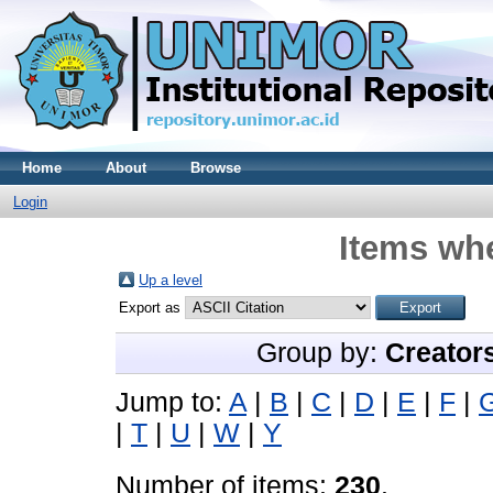
Home
About
Browse
Login
Items whe
Up a level
Export as
Group by:
Creator
Jump to:
A
|
B
|
C
|
D
|
E
|
F
|
|
T
|
U
|
W
|
Y
Number of items:
230
.