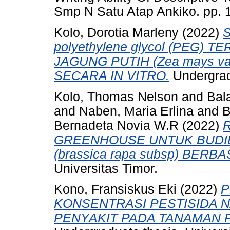
Smp N Satu Atap Ankiko. pp. 1
Kolo, Dorotia Marleny
(2022)
polyethylene glycol (PEG
JAGUNG PUTIH (Zea mays va
SECARA IN VITRO.
Undergradu
Kolo, Thomas Nelson
and
Bal
and
Naben, Maria Erlina
and
B
Bernadeta Novia W.R
(2022)
GREENHOUSE UNTUK BUDI
(brassica rapa subsp) BERB
Universitas Timor.
Kono, Fransiskus Eki
(2022)
P
KONSENTRASI PESTISIDA 
PENYAKIT PADA TANAMAN PET