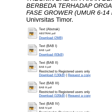
BERBEDA TERHADAP ORG
FASE GROWER (UMUR 6-14 
Univrsitas Timor.
Text (Abstrak)
ABSTRAK.pdf
Download (2MB)
Text (BAB I)
BAB I.pdf
Download (93kB)
Text (BAB II)
BAB II.pdf
Restricted to Registered users only
Download (130kB)
|
Request a copy
Text (BAB III)
BAB III.pdf
Restricted to Registered users only
Download (105kB)
|
Request a copy
Text (BAB IV)
BAB IV.pdf