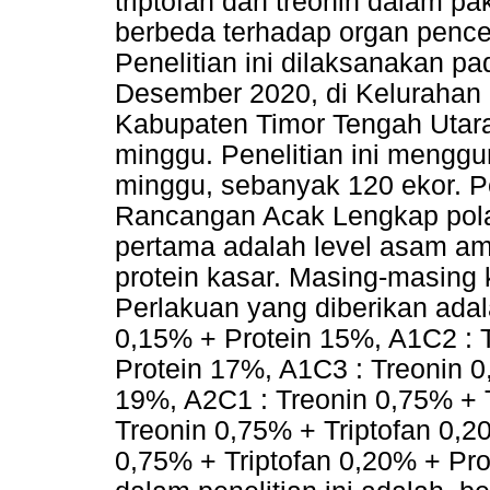
triptofan dan treonin dalam pa
berbeda terhadap organ penc
Penelitian ini dilaksanakan p
Desember 2020, di Kelurahan
Kabupaten Timor Tengah Utara.
minggu. Penelitian ini meng
minggu, sebanyak 120 ekor. P
Rancangan Acak Lengkap pola 
pertama adalah level asam ami
protein kasar. Masing-masing 
Perlakuan yang diberikan adal
0,15% + Protein 15%, A1C2 : 
Protein 17%, A1C3 : Treonin 0
19%, A2C1 : Treonin 0,75% + 
Treonin 0,75% + Triptofan 0,2
0,75% + Triptofan 0,20% + Pro