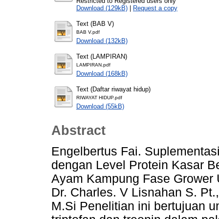
Restricted to Registered users only
Download (129kB)
|
Request a copy
Text (BAB V)
BAB V.pdf
Download (132kB)
Text (LAMPIRAN)
LAMPIRAN.pdf
Download (168kB)
Text (Daftar riwayat hidup)
RIWAYAT HIDUP.pdf
Download (55kB)
Abstract
Engelbertus Fai. Suplementasi
dengan Level Protein Kasar 
Ayam Kampung Fase Grower Um
Dr. Charles. V Lisnahan S. Pt.
M.Si Penelitian ini bertujuan