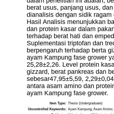
dalam penelitian ini adalah, b
berat usus, panjang usus, dan
dianalisis dengan sidik ragam
Hasil Analisis menunjukkan ba
dan protein kasar dalam paka
terhadap berat hati dan emped
Suplementasi triptofan dan t
berpengaruh terhadap berta gi
ayam Kampung fase grower yai
25,28±2,26. Level protein ka
gizzard, berat pankreas dan 
sebesar47,95±5,59, 2,29±0,04,
antara asam amino dan protei
ayam Kampung fase grower.
Item Type:
Thesis (Undergraduate)
Uncontrolled Keywords:
Ayam Kampung; Asam Amino; P