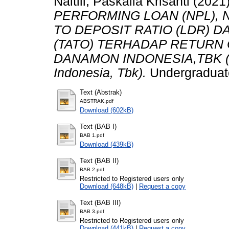
Naitili, Paskalia Krisanti
(2021
PERFORMING LOAN (NPL), N
TO DEPOSIT RATIO (LDR) 
(TATO) TERHADAP RETURN 
DANAMON INDONESIA,TBK (S
Indonesia, Tbk).
Undergraduate
Text (Abstrak)
ABSTRAK.pdf
Download (602kB)
Text (BAB I)
BAB 1.pdf
Download (439kB)
Text (BAB II)
BAB 2.pdf
Restricted to Registered users only
Download (648kB)
|
Request a copy
Text (BAB III)
BAB 3.pdf
Restricted to Registered users only
Download (441kB)
|
Request a copy