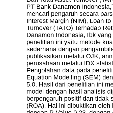
PT Bank Danamon Indonesia,Tbk
mencari pengaruh secara pars
Interest Margin (NIM), Loan to
Turnover (TATO) Terhadap Re
Danamon Indonesia,Tbk yang t
penelitian ini yaitu metode kua
sederhana dengan pengambilan
publikasikan melalui OJK, annu
perusahaan melalui IDX statis
Pengolahan data pada peneliti
Equation Modelling (SEM) de
5.0. Hasil dari penelitian ini 
model dengan hasil analisis d
berpengaruh positif dan tidak 
(ROA). Hal ini dibuktikan oleh 
dengan P-Value 0.23, dengan d