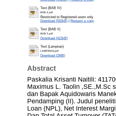
Text (BAB IV)
BAB 4.pdf
Restricted to Registered users only
Download (592kB)
|
Request a copy
Text (BAB V)
BAB 5.pdf
Download (422kB)
Text (Lampiran)
LAMPIRAN.pdf
Download (2MB)
Abstract
Paskalia Krisanti Naitili: 41
Maximus L. Taolin ,SE.,M.Sc 
dan Bapak Aquidowaris Mane
Pendamping (II). Judul peneli
Loan (NPL), Net Interest Marg
Dan Total Asset Turnover (TA