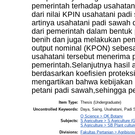
pemerintah terhadap usahatani
dari nilai KPIN usahatani pad
artinya usahatani padi sawah
dari pemerintah dalam bentuk 
benih dan juga melakukan peny
output nominal (KPON) sebesa
usahatani tersebut menerima p
pemerintah.Selanjutnya hasil 
berdasarkan koefisien proteksi
mengartikan bahwa kebijakan 
petani padi sawah,sehingga p
Item Type:
Thesis (Undergraduate)
Uncontrolled Keywords:
Daya, Saing, Usahatani, Padi 
Q Science > QK Botany
Subjects:
S Agriculture > S Agriculture (
S Agriculture > SB Plant cultur
Divisions:
Fakultas Pertanian > Agribisnis