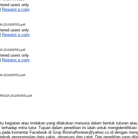
stered users only
|
Request a copy
 (31180055).pdf
stered users only
|
Request a copy
 (31180055).pdf
stered users only
|
Request a copy
 (31180055).pdf
ADJA (31180055).pdf
tu kegiatan atau tindakan yang dilakukan manusia dalam bentuk tuturan atau 
 terhadap mitra tutur. Tujuan dalam penelitian ini ialah untuk mengidentifikas
ada pada komentar Facebook di Grup
Biinmaffonews@yahoo.co.id
dengan mengg
 teknik pengumpulan data yakni, observasi dan catat. Dari penelitian yang dila