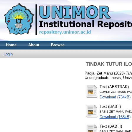
Home
About
Browse
Login
TINDAK TUTUR IL
Padja, Zet Manu
(2023)
TI
Undergraduate thesis, Unive
Text (ABSTRAK)
COVER ZET MANU PADJ
Download (734kB)
Text (BAB I)
BAB 1 ZET MANU PADJA
Download (168kB)
Text (BAB II)
BAB 2 ZET MANU PADJA