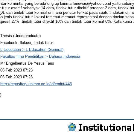
tar-komentar yang berada di grup
biinmaffonewas@yahoo.co.id
yaitu sebany
 tutur asertif sebanyak 14 data, tindak tutur direktif terdapat 2 data, tindak tu
f (0), dan tindak tutur komisif di mana penutur terikat pada suatu tindakan di 
ap jenis tindak tutur ilokusi tersebut memuat representasi dengan rincian sebag
spresif 27%, tindak tutur direktif 10% dan tindak tutur komsif 0%. Kata kunci 
Thesis (Undergraduate)
Facebook, Ilokusi, tindak tutur.
L Education > L Education (General)
Fakultas Ilmu Pendidikan > Bahasa Indonesia
Mr Engelbertus De Yesus Taus
06 Feb 2023 07:23
06 Feb 2023 07:23
http://repository.unimor.ac.id/id/eprint/443
)