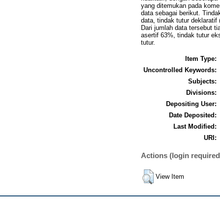
yang ditemukan pada komen
data sebagai berikut. Tindak
data, tindak tutur deklarati
Dari jumlah data tersebut ti
asertif 63%, tindak tutur ek
tutur.
Item Type:
Uncontrolled Keywords:
Subjects:
Divisions:
Depositing User:
Date Deposited:
Last Modified:
URI:
Actions (login required
View Item