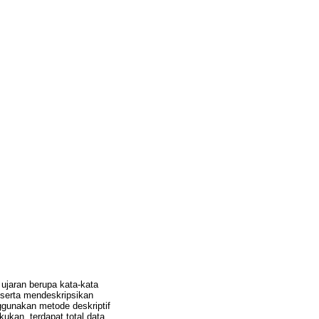
ujaran berupa kata-kata
i serta mendeskripsikan
unakan metode deskriptif
kukan, terdapat total data