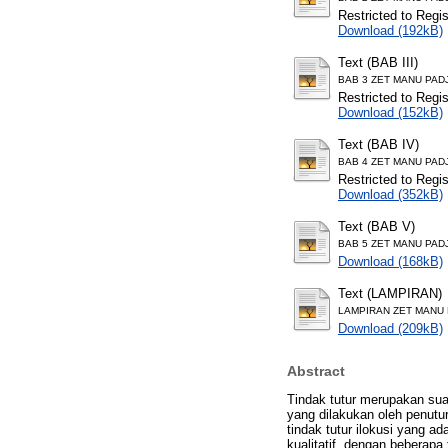
Restricted to Regi
Download (192kB)
Text (BAB III)
BAB 3 ZET MANU PADJA
Restricted to Regi
Download (152kB)
Text (BAB IV)
BAB 4 ZET MANU PADJA
Restricted to Regi
Download (352kB)
Text (BAB V)
BAB 5 ZET MANU PADJA
Download (168kB)
Text (LAMPIRAN)
LAMPIRAN ZET MANU P
Download (209kB)
Abstract
Tindak tutur merupakan sua
yang dilakukan oleh penutur
tindak tutur ilokusi yang 
kualitatif, dengan beberapa