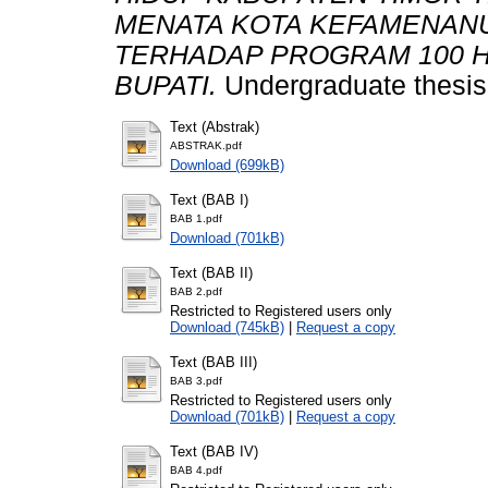
MENATA KOTA KEFAMENAN
TERHADAP PROGRAM 100 H
BUPATI.
Undergraduate thesis,
Text (Abstrak)
ABSTRAK.pdf
Download (699kB)
Text (BAB I)
BAB 1.pdf
Download (701kB)
Text (BAB II)
BAB 2.pdf
Restricted to Registered users only
Download (745kB)
|
Request a copy
Text (BAB III)
BAB 3.pdf
Restricted to Registered users only
Download (701kB)
|
Request a copy
Text (BAB IV)
BAB 4.pdf