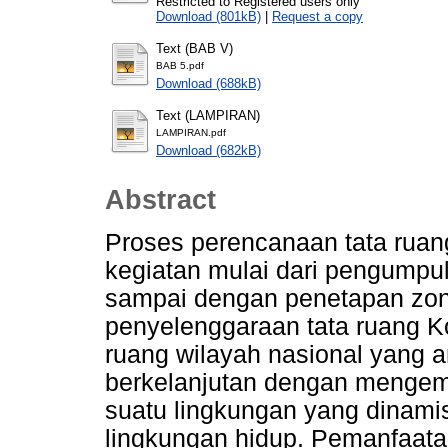
Restricted to Registered users only
Download (801kB)
|
Request a copy
Text (BAB V)
BAB 5.pdf
Download (688kB)
Text (LAMPIRAN)
LAMPIRAN.pdf
Download (682kB)
Abstract
Proses perencanaan tata rua
kegiatan mulai dari pengumpu
sampai dengan penetapan zon
penyelenggaraan tata ruang K
ruang wilayah nasional yang a
berkelanjutan dengan mengem
suatu lingkungan yang dinamis
lingkungan hidup. Pemanfaat