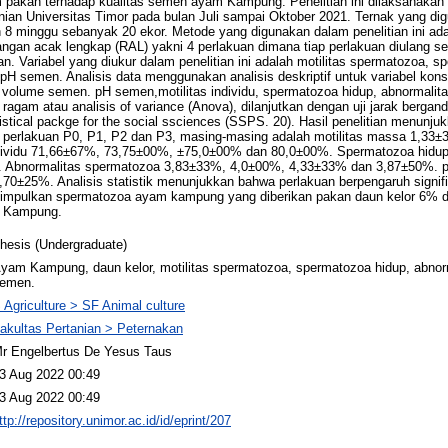
 pakan terhadap kualitas semen ayam Kampung. Penelitian ini dilaksanakan
nian Universitas Timor pada bulan Juli sampai Oktober 2021. Ternak yang dig
 8 minggu sebanyak 20 ekor. Metode yang digunakan dalam penelitian ini a
an acak lengkap (RAL) yakni 4 perlakuan dimana tiap perlakuan diulang se
n. Variabel yang diukur dalam penelitian ini adalah motilitas spermatozoa, s
pH semen. Analisis data menggunakan analisis deskriptif untuk variabel konsi
 volume semen. pH semen,motilitas individu, spermatozoa hidup, abnormalit
 ragam atau analisis of variance (Anova), dilanjutkan dengan uji jarak berga
stical packge for the social ssciences (SSPS. 20). Hasil penelitian menunjuk
a perlakuan P0, P1, P2 dan P3, masing-masing adalah motilitas massa 1,3
ndividu 71,66±67%, 73,75±00%, ±75,0±00% dan 80,0±00%. Spermatozoa hidu
 Abnormalitas spermatozoa 3,83±33%, 4,0±00%, 4,33±33% dan 3,87±50%. 
0±25%. Analisis statistik menunjukkan bahwa perlakuan berpengaruh signifi
mpulkan spermatozoa ayam kampung yang diberikan pakan daun kelor 6% 
m Kampung.
hesis (Undergraduate)
yam Kampung, daun kelor, motilitas spermatozoa, spermatozoa hidup, abnor
emen.
 Agriculture > SF Animal culture
akultas Pertanian > Peternakan
r Engelbertus De Yesus Taus
3 Aug 2022 00:49
3 Aug 2022 00:49
ttp://repository.unimor.ac.id/id/eprint/207