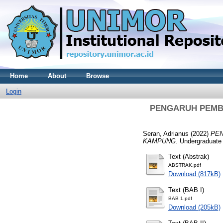
Home
About
Browse
Login
PENGARUH PEMB
Seran, Adrianus
(2022)
PEN
KAMPUNG.
Undergraduate t
Text (Abstrak)
ABSTRAK.pdf
Download (817kB)
Text (BAB I)
BAB 1.pdf
Download (205kB)