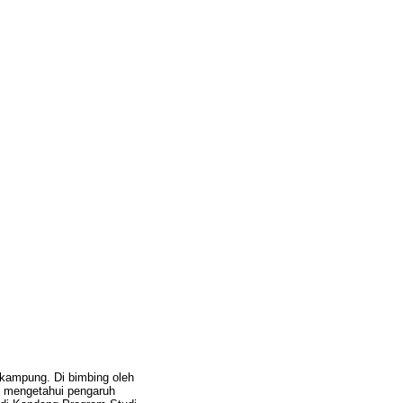
ampung. Di bimbing oleh
uk mengetahui pengaruh