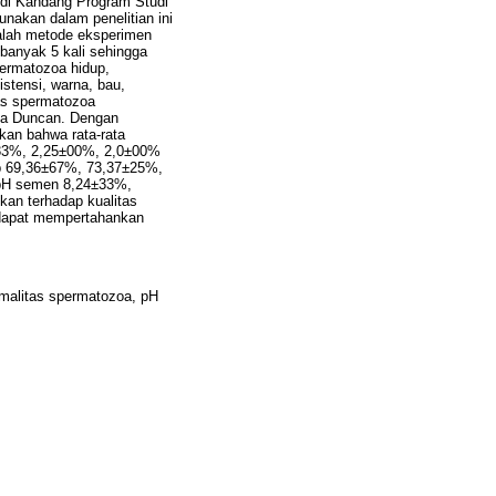
 di Kandang Program Studi
unakan dalam penelitian ini
dalah metode eksperimen
banyak 5 kali sehingga
permatozoa hidup,
stensi, warna, bau,
as spermatozoa
nda Duncan. Dengan
kan bahwa rata-rata
3±33%, 2,25±00%, 2,0±00%
p 69,36±67%, 73,37±25%,
pH semen 8,24±33%,
kan terhadap kualitas
dapat mempertahankan
malitas spermatozoa, pH