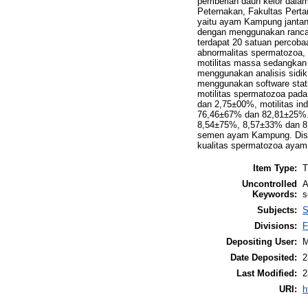
pemberian daun kelor dalam
Peternakan, Fakultas Perta
yaitu ayam Kampung jantan
dengan menggunakan rancang
terdapat 20 satuan percobaa
abnormalitas spermatozoa, 
motilitas massa sedangkan
menggunakan analisis sidik
menggunakan software stati
motilitas spermatozoa pad
dan 2,75±00%, motilitas i
76,46±67% dan 82,81±25%.
8,54±75%, 8,57±33% dan 8,7
semen ayam Kampung. Disi
kualitas spermatozoa aya
Item Type:
T
Uncontrolled
A
Keywords:
s
Subjects:
S
Divisions:
F
Depositing User:
M
Date Deposited:
2
Last Modified:
2
URI:
h