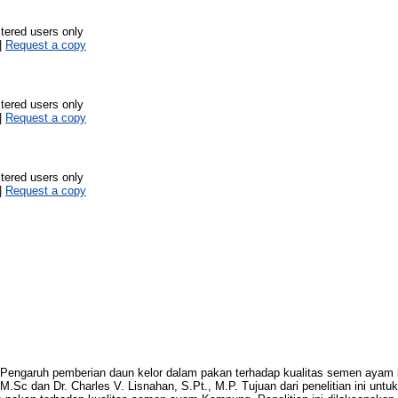
stered users only
|
Request a copy
stered users only
|
Request a copy
stered users only
|
Request a copy
garuh pemberian daun kelor dalam pakan terhadap kualitas semen ayam k
M.Sc dan Dr. Charles V. Lisnahan, S.Pt., M.P. Tujuan dari penelitian ini unt