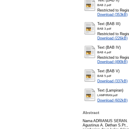
Text (BAB II)
BAB 2.pdf
Restricted to Regi
Download (353kB)
Text (BAB III)
BAB 3.pdf
Restricted to Regi
Download (226kB)
Text (BAB IV)
BAB 4.pdf
Restricted to Regi
Download (490kB)
Text (BAB V)
BAB 5.pdf
Download (337kB)
Text (Lampiran)
LAMPIRAN.pdf
Download (602kB)
Abstract
Nama ADRIANUS SERAN. Pen
Agustinus A. Dethan S.Pt., 