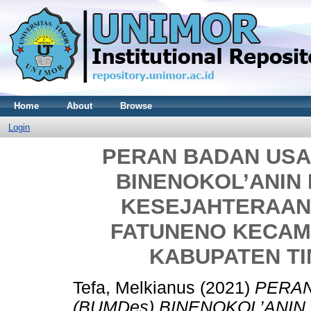
Home
About
Browse
Login
PERAN BADAN USAH
BINENOKOL’ANIN
KESEJAHTERAAN
FATUNENO KECAM
KABUPATEN T
Tefa, Melkianus
(2021)
PERAN
(BUMDes) BINENOKOL’ANI