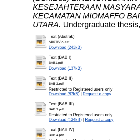
KESEJAHTERAAN MASYARA
KECAMATAN MIOMAFFO BA
UTARA.
Undergraduate thesis,
Text (Abstrak)
ABSTRAK.pdf
Download (243kB)
Text (BAB I)
BAB1.pdf
Download (137kB)
Text (BAB II)
BAB 2.pdf
Restricted to Registered users only
Download (87kB)
|
Request a copy
Text (BAB III)
BAB 3.pdf
Restricted to Registered users only
Download (134kB)
|
Request a copy
Text (BAB IV)
BAB 4.pdf