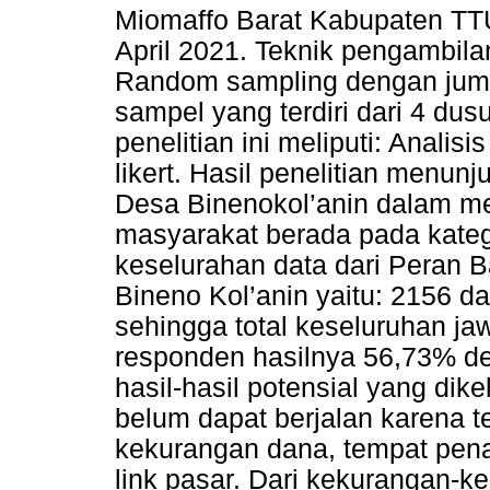
Miomaffo Barat Kabupaten TTU
April 2021. Teknik pengambil
Random sampling dengan juml
sampel yang terdiri dari 4 dus
penelitian ini meliputi: Analisis
likert. Hasil penelitian menu
Desa Binenokol’anin dalam m
masyarakat berada pada katego
keselurahan data dari Peran
Bineno Kol’anin yaitu: 2156 d
sehingga total keseluruhan ja
responden hasilnya 56,73% d
hasil-hasil potensial yang di
belum dapat berjalan karena t
kekurangan dana, tempat pen
link pasar. Dari kekurangan-k