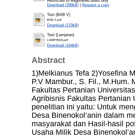
Restricted to Registered users only
Download (289kB)
|
Request a copy
Text (BAB V)
BAB 5.pdf
Download (133kB)
Text (Lampiran)
LAMPIRAN.pdf
Download (164kB)
Abstract
1)Melkianus Tefa 2)Yosefina M
P.V Mambur., S. Fil., M.Hum. 
Fakultas Pertanian Universita
Agribisnis Fakultas Pertanian
penelitian ini yaitu: Untuk m
Desa Binenokol’anin dalam m
masyarakat dan Hasil-hasil po
Usaha Milik Desa Binenokol’a