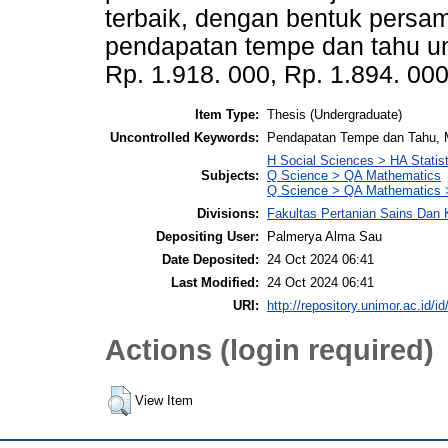
terbaik, dengan bentuk persa
pendapatan tempe dan tahu unt
Rp. 1.918. 000, Rp. 1.894. 000
Item Type:
Thesis (Undergraduate)
Uncontrolled Keywords:
Pendapatan Tempe dan Tahu, 
H Social Sciences > HA Statist
Subjects:
Q Science > QA Mathematics
Q Science > QA Mathematics >
Divisions:
Fakultas Pertanian Sains Dan
Depositing User:
Palmerya Alma Sau
Date Deposited:
24 Oct 2024 06:41
Last Modified:
24 Oct 2024 06:41
URI:
http://repository.unimor.ac.id/id
Actions (login required)
View Item