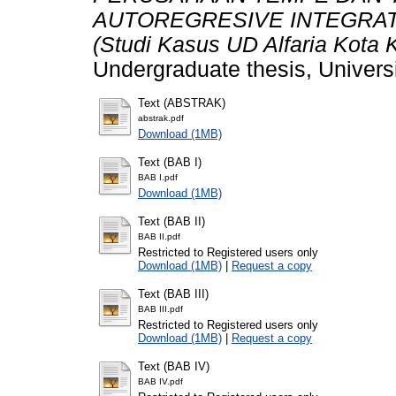
AUTOREGRESIVE INTEGRAT
(Studi Kasus UD Alfaria Kota
Undergraduate thesis, Universi
Text (ABSTRAK)
abstrak.pdf
Download (1MB)
Text (BAB I)
BAB I.pdf
Download (1MB)
Text (BAB II)
BAB II.pdf
Restricted to Registered users only
Download (1MB)
|
Request a copy
Text (BAB III)
BAB III.pdf
Restricted to Registered users only
Download (1MB)
|
Request a copy
Text (BAB IV)
BAB IV.pdf