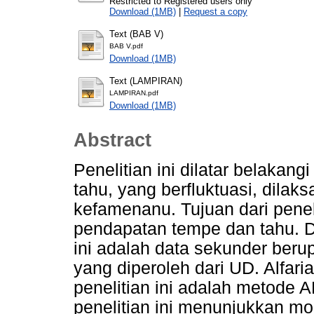
Restricted to Registered users only
Download (1MB)
|
Request a copy
Text (BAB V)
BAB V.pdf
Download (1MB)
Text (LAMPIRAN)
LAMPIRAN.pdf
Download (1MB)
Abstract
Penelitian ini dilatar belakan
tahu, yang berfluktuasi, dila
kefamenanu. Tujuan dari penel
pendapatan tempe dan tahu. D
ini adalah data sekunder ber
yang diperoleh dari UD. Alfar
penelitian ini adalah metode A
penelitian ini menunjukkan m